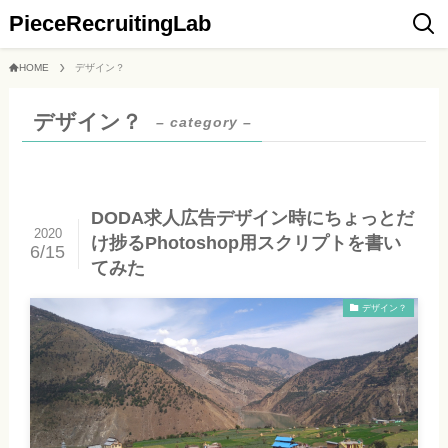
PieceRecruitingLab
HOME
デザイン？
デザイン？
– category –
DODA求人広告デザイン時にちょっとだ
2020
け捗るPhotoshop用スクリプトを書い
6/15
てみた
デザイン？